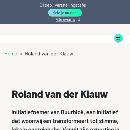
01
sep
: Versnellingstafel
Meld je nu aan!
Alle events
Home
>
Roland van der Klauw
Roland van der Klauw
Initiatiefnemer van Buurblok, een initiatief
dat woonwijken transformeert tot slimme,
lokale energiehubs. Vanuit zijn expertise in