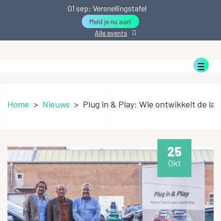
01
sep
: Versnellingstafel
Meld je nu aan!
Alle events
Home
>
Nieuws
>
Plug in & Play: Wie ontwikkelt de la
25
Okt